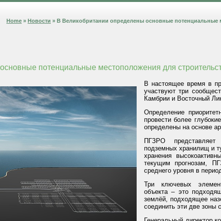
Home
»
Новости
» В Великобритании определены основные потенциальные 
 основные потенциальные местоположения для строитель
В настоящее время в п
участвуют три сообщест
Камбрии и Восточный Ли
Определение приоритет
провести более глубоки
определены на основе ар
ПГЗРО представляет 
подземных хранилищ и т
хранения высокоактивн
текущим прогнозам, П
среднего уровня в период
Три ключевых элемен
объекта – это подходящ
землёй, подходящее наз
соединить эти две зоны 
Генеральный директор ко