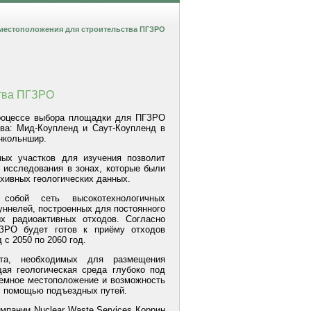
местоположения для строительства ПГЗРО
ства ПГЗРО
роцессе выбора площадки для ПГЗРО
ва: Мид-Коупленд и Саут-Коупленд в
нкольншир.
ных участков для изучения позволит
е исследования в зонах, которые были
хивных геологических данных.
собой сеть высокотехнологичных
уннелей, построенных для постоянного
ых радиоактивных отходов. Согласно
ГЗРО будет готов к приёму отходов
 с 2050 по 2060 год.
та, необходимых для размещения
ая геологическая среда глубоко под
емное местоположение и возможность
с помощью подъездных путей.
мпании Nuclear Waste Services Коррин