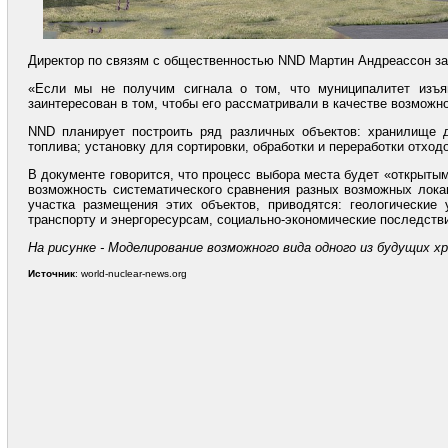
Директор по связям с общественностью NND Мартин Андреассон за
«Если мы не получим сигнала о том, что муниципалитет изъя
заинтересован в том, чтобы его рассматривали в качестве возмож
NND планирует построить ряд различных объектов: хранилище д
топлива; установку для сортировки, обработки и переработки отхо
В документе говорится, что процесс выбора места будет «открыт
возможность систематического сравнения разных возможных локац
участка размещения этих объектов, приводятся: геологические 
транспорту и энергоресурсам, социально-экономические последстви
На рисунке -
Моделирование возможного вида одного из будущих х
Источник
: world-nuclear-news.org