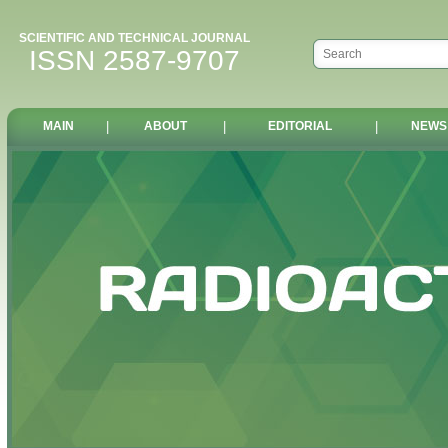
SCIENTIFIC AND TECHNICAL JOURNAL
ISSN 2587-9707
MAIN
|
ABOUT
|
EDITORIAL
|
NEWS