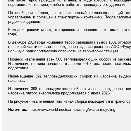
компания Tepco проводит испытания, в ходе которых с помощью
перемещения топлива, чтобы отработать процедуру его удаления.
По сообщению Tepco, во вторник первый тепловыделяющий эл
управлением и помещен в транспортный контейнер. После заполне
рядом со зданием.
Компания рассчитывает, что процесс извлечения всех топливных э
года).
В декабре 2014 года компания Tepco завершила вывоз 1331 отраб
в верхней части сильно поврежденного здания реактора АЭС «Фуку
большую радиологическую опасность на территории станции.
Процесс извлечения всех 566 тепловыделяющих сборок из бассейн
Извлечение топлива началось в апреле 2019 года после нескольки
подготовки.
Перемещение 392 тепловыделяющих сборок из бассейна выдер
началось.
Извлечение 398 тепловыделяющих сборок из неповрежденного шес
бассейна пятого энергоблока продолжается с июля 2025.
На рисунке - извлеченная топливная сборка помещается в транспор
Источник:
https://www.world-nuclear-news.org/waste-recycling