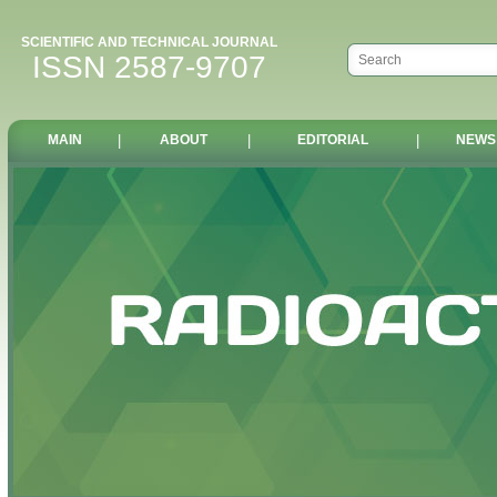
SCIENTIFIC AND TECHNICAL JOURNAL
ISSN 2587-9707
MAIN
|
ABOUT
|
EDITORIAL
|
NEWS