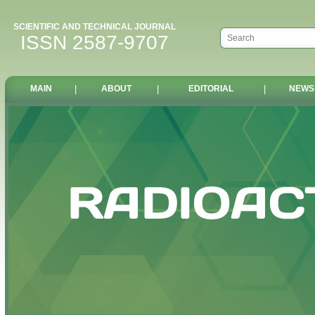
SCIENTIFIC AND TECHNICAL JOURNAL
ISSN 2587-9707
MAIN
|
ABOUT
|
EDITORIAL
|
NEWS